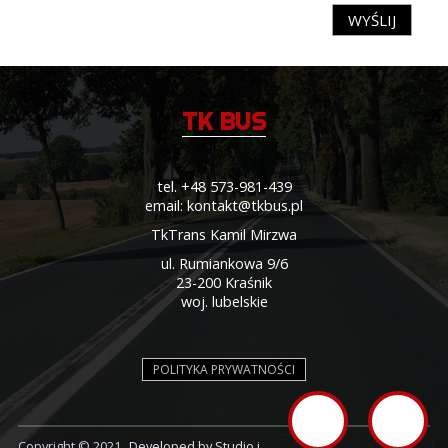
WYŚLIJ
TK BUS
tel. +48 573-981-439
email: kontakt@tkbus.pl
TkTrans Kamil Mirzwa
ul. Rumiankowa 9/6
23-200 Kraśnik
woj. lubelskie
POLITYKA PRYWATNOŚCI
Copyright © 2021.
Developed by Studio i