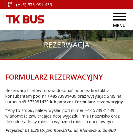
(+48) 573-981-439
TK BUS
MENU
REZERWACJA
FORMULARZ REZERWACYJNY
Rezerwacji biletów można dokonać poprzez kontakt z
konsultantem
pod nr +48573981439
oraz wysyłając SMS na
numer +48 573981439
lub poprzez formularz rezerwacyjny
.
*Aby to zrobić, należy wysłać pod numer +48 573981439
wiadomość zawierającą datę wyjazdu, imię i nazwisko oraz
dokładne adresy miejsca wyjazdu i miejsca docelowego.
Przykład: 01.0.2015, Jan Kowalski, ul. Klonowa 3. 26-300